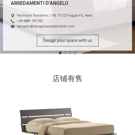
ARREDAMENTI D'ANGELO
Via Paolo Telesforo, 178, 71122 Foggia FG, Italia
+39 0881 741743
dangelo@dangeloarredamenti.com
Design your space with us
店铺有售