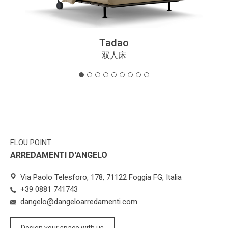
Tadao
双人床
FLOU POINT
ARREDAMENTI D'ANGELO
Via Paolo Telesforo, 178, 71122 Foggia FG, Italia
+39 0881 741743
dangelo@dangeloarredamenti.com