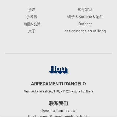
沙发
客厅家具
沙发床
镜子 & Boiserie & 配件
蒲团&长凳
Outdoor
桌子
designing the art of living
ARREDAMENTI D'ANGELO
Via Paolo Telesforo, 178, 71122 Foggia FG, Italia
联系我们
Phone: +39 0881 741743
Email:
dangelo@dangeloarredamenti.com